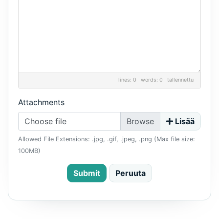
lines: 0 words: 0
tallennettu
Attachments
Choose file
Lisää
Allowed File Extensions: .jpg, .gif, .jpeg, .png (Max file size:
100MB)
Submit
Peruuta